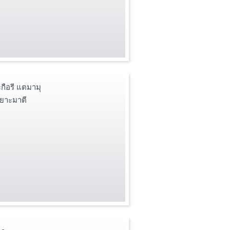
ือรี แตมามุ
ยาะมาตี