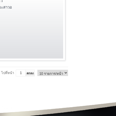
แว
ข้อมูลอำเภอในจังหวัด
บะสาวอ
แผนที่ภาพรวมของแต่ละอำเภอ
ข้อมูลพื้นฐานแต่ละอำเภอ
ข้อมูลด้านเทคโนโลยีสารสนเทศและการ
สื่อสาร (ICT)
นโยบายการจัดการด้าน ICT
นโยบายมาตรฐานการรักษาความ
ปลอดภัย ICT
ยุทธศาสตร์
แผนแม่บทและการปฏิบัติงาน
ท่องเที่ยวนราธิวาส
สถานที่ท่องเที่ยว
ข้อมูลโรงแรม
ไปที่หน้า
ข้อมูลร้านอาหาร
สินค้า OTOP
ประเพณี
ปฏิทินท่องเที่ยว
แพคเกจ/โปรแกรมการท่องเที่ยว
Top ข้อมูลที่มีผู้เข้าชมมากที่สุด
ตารางสถานที่ท่องเที่ยวจังหวัด