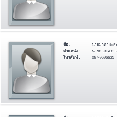
ชื่อ
:
นายมาหามะสะก
ตำแหน่ง
:
นายก อบต.กาเ
โทรศัพท์
:
087-9696639