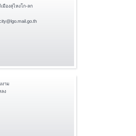
เมืองสุไหงโก-ลก
ity@lgo.mail.go.th
งงาม
หลง