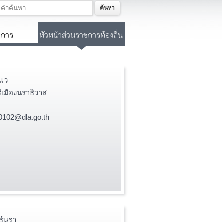
ค้นหา
าการ
หัวหน้าส่วนราชการท้องถิ่น
แว
เมืองนราธิวาส
0102@dla.go.th
ธ์นรา