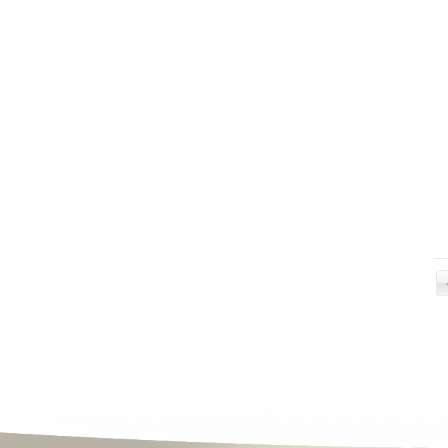
ประวัติความเป็นมาของจังหวัด
แ
ประวัติความเป็นมาของศาลากลาง
จังหวัด
ภ
ข้อมูลทั่วไปจังหวัด
วิสัยทัศน์/พันธกิจ
ป
ตราสัญลักษณ์/คำขวัญประจำจังหวัด
โครงสร้างจังหวัด
ย
ข่าวสาร
ผ
ข่าวประชาสัมพันธ์
ข่าวจาก facebook
ว
ข่าวสารศูนย์ดำรงค์ธรรม
ม
ข่าวการอบรม/สัมมนา
ป
ข่าวสมัครงาน
ข่าวประกาศจัดซื้อจัดจ้าง
ข่าวอาเซียน
ข่าวราชการ/คำสั่ง/ประกาศ