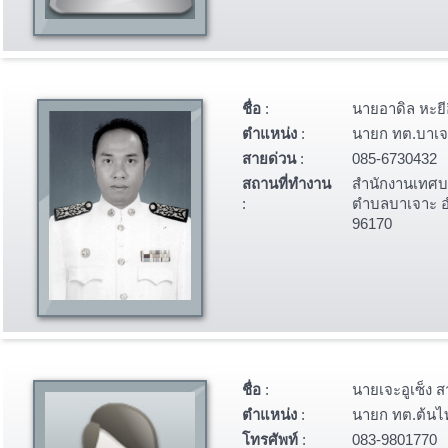
ชื่อ
:
นายอาดิล หะยี
ตำแหน่ง
:
นายก ทต.บาเจ
สายด่วน
:
085-6730432
สถานที่ทำงาน
สำนักงานเทศ
:
ตำบลบาเจาะ อ
96170
ชื่อ
:
นายเจะอูเซ็ง 
ตำแหน่ง
:
นายก ทต.ต้นไ
โทรศัพท์
:
083-9801770