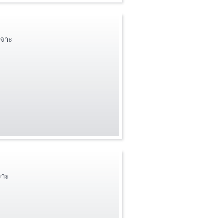
เจาะ
จาะ