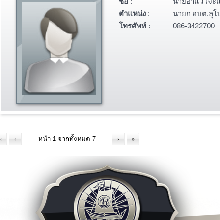
ชื่อ
:
นายอาแว เจ๊ะ
คณะผู้บริหาร
ผนที่จังหวัด
ตำแหน่ง
:
นายก อบต.ลุโ
รู้จักผู้ว่าราชการจังหวัดฯ
เพลงประจำจังหวัด
โทรศัพท์
:
086-3422700
คณะผู้บริหาร
ารกิจและหน้าที่ความรับผิดชอบ
หัวหน้าส่วนราชการ
ผลการเบิกจ่ายงบประมาณภายใต้แผน
ฝ่ายตุลาการ
ฏิบัติราชการ
ฝ่ายสภานิติบัญญัติ
ยุทธศาสตร์และการพัฒนา
บุคลากรหน่วยงาน
แผนงาน/โครงการสำคัญ
ทำเนียบผู้ว่าราชการจังหวัด
คำรับรอง/รายงานผลการปฏิบัติรราชการ
ุทธศาสตร์จังหวัด
ู้ว่าพบประชาชน
เอกสาร
กฏระเบียบ/ข้อบังคับ
ภาพกิจกรรม
กฏกระทรวง/ประกาศ
ิดีโอ
«
‹
›
»
พระราชบัญญัติ/พระราชกฤษฏีกา
ัลติมิเดีย
ระเบียบ
ฏิทินกิจกรรม
มาตราฐานต่างๆ
ปฏิทินกิจกรรมจังหวัด
คู่มือ/แนวทางการปฏิบัติ
ปฏิทินงานผู้บริหาร
มติคณะรัฐมนตรีที่เกี่ยวข้อง
โครงการอันเนื่องมาจากพระราชดำริ
รางวัลแห่งความภาคภูมิใจ