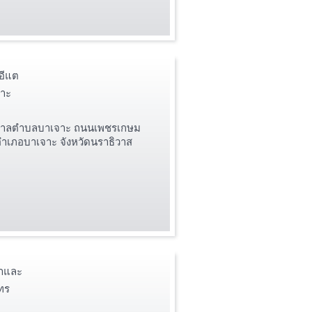
อีแต
าะ
บาลตำบลบาเจาะ ถนนเพชรเกษม
ำเภอบาเจาะ จังหวัดนราธิวาส
สาและ
ทร