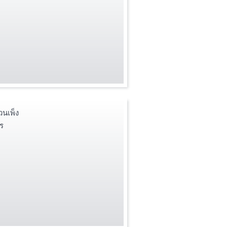
วนเพ็ง
ร