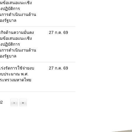
ข้อเสนอแนะเชิง
ปฏิบัติการ
อนการดำเนินงานด้าน
ข้อมูลอำเภอในจังหวัด
องรัฐบาล
แผนที่ภาพรวมของแต่ละอำเภอ
ข้อมูลพื้นฐานแต่ละอำเภอ
กิจด้านความมั่นคง
27 ก.ค. 69
ข้อมูลด้านเทคโนโลยีสารสนเทศและการ
ข้อเสนอแนะเชิง
สื่อสาร (ICT)
นโยบายการจัดการด้าน ICT
ปฏิบัติการ
นโยบายมาตรฐานการรักษาความ
อนการดำเนินงานด้าน
ปลอดภัย ICT
องรัฐบาล
ยุทธศาสตร์
แผนแม่บทและการปฏิบัติงาน
ร่งรัดการใช้จ่ายงบ
27 ก.ค. 69
งบประมาณ พ.ศ.
กระทรวงมหาดไทย
ท่องเที่ยวนราธิวาส
สถานที่ท่องเที่ยว
ข้อมูลโรงแรม
ข้อมูลร้านอาหาร
›
»
สินค้า OTOP
ประเพณี
ปฏิทินท่องเที่ยว
แพคเกจ/โปรแกรมการท่องเที่ยว
Top ข้อมูลที่มีผู้เข้าชมมากที่สุด