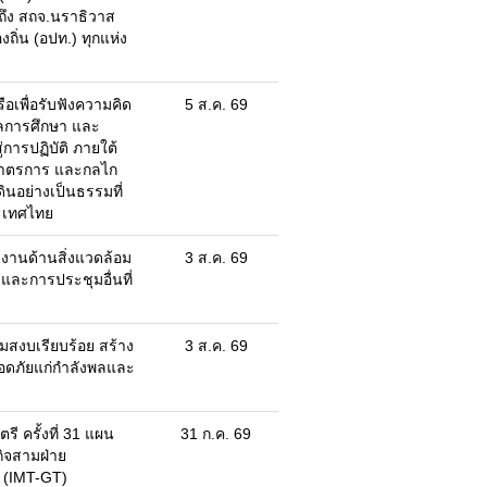
ถึง สถจ.นราธิวาส
ถิ่น (อปท.) ทุกแห่ง
อเพื่อรับฟังความคิด
5 ส.ค. 69
ลการศึกษา และ
การปฏิบัติ ภายใต้
าตรการ และกลไก
นอย่างเป็นธรรมที่
ะเทศไทย
านด้านสิ่งแวดล้อม
3 ส.ค. 69
 และการประชุมอื่นที่
สงบเรียบร้อย สร้าง
3 ส.ค. 69
อดภัยแก่กำลังพลและ
ี ครั้งที่ 31 แผน
31 ก.ค. 69
ิจสามฝ่าย
ย (IMT-GT)