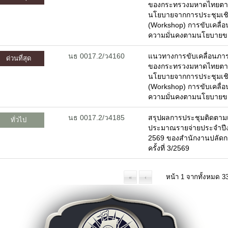
ของกระทรวงมหาดไทยตาม
นโยบายจากการประชุมเชิง
(Workshop) การขับเคลื่
คณะผู้บริหาร
ผนที่จังหวัด
ความมั่นคงตามนโยบายข
รู้จักผู้ว่าราชการจังหวัดฯ
เพลงประจำจังหวัด
คณะผู้บริหาร
ารกิจและหน้าที่ความรับผิดชอบ
นธ 0017.2/ว4160
แนวทางการขับเคลื่อนภาร
ด่วนที่สุด
หัวหน้าส่วนราชการ
ผลการเบิกจ่ายงบประมาณภายใต้แผน
ของกระทรวงมหาดไทยตาม
ฝ่ายตุลาการ
ฏิบัติราชการ
นโยบายจากการประชุมเชิง
ฝ่ายสภานิติบัญญัติ
ยุทธศาสตร์และการพัฒนา
(Workshop) การขับเคลื่
บุคลากรหน่วยงาน
แผนงาน/โครงการสำคัญ
ความมั่นคงตามนโยบายข
ทำเนียบผู้ว่าราชการจังหวัด
คำรับรอง/รายงานผลการปฏิบัติรราชการ
ุทธศาสตร์จังหวัด
นธ 0017.2/ว4185
สรุปผลการประชุมติดตามเ
ทั่วไป
ประมาณรายจ่ายประจำปี
2569 ของสำนักงานปลัด
ู้ว่าพบประชาชน
เอกสาร
ครั้งที่ 3/2569
กฏระเบียบ/ข้อบังคับ
ภาพกิจกรรม
กฏกระทรวง/ประกาศ
ิดีโอ
พระราชบัญญัติ/พระราชกฤษฏีกา
ัลติมิเดีย
«
‹
ระเบียบ
ฏิทินกิจกรรม
มาตราฐานต่างๆ
ปฏิทินกิจกรรมจังหวัด
คู่มือ/แนวทางการปฏิบัติ
ปฏิทินงานผู้บริหาร
มติคณะรัฐมนตรีที่เกี่ยวข้อง
โครงการอันเนื่องมาจากพระราชดำริ
รางวัลแห่งความภาคภูมิใจ