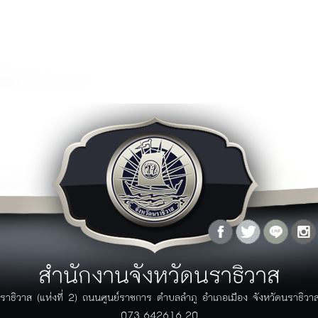
ุทธศาสตร์จังหวัด
ู้ว่าพบประชาชน
เอกสาร
กฏระเบียบ/ข้อบังคับ
ภาพกิจกรรม
กฏกระทรวง/ประกาศ
ิดีโอ
พระราชบัญญัติ/พระราชกฤษฏีกา
ัลติมิเดีย
ระเบียบ
ฏิทินกิจกรรม
มาตราฐานต่างๆ
ปฏิทินกิจกรรมจังหวัด
คู่มือ/แนวทางการปฏิบัติ
ปฏิทินงานผู้บริหาร
มติคณะรัฐมนตรีที่เกี่ยวข้อง
โครงการอันเนื่องมาจากพระราชดำริ
รางวัลแห่งความภาคภูมิใจ
ลังความรู้
สายตรงผู้ว่า
ผลงานวิจัย/บทความ
คำถามที่พบบ่อย (FAQ)
กรณีศึกษา
แจ้งเรื่องร้องเรียน
ข้อมูลสถิติต่างๆ
แบบฟอร์มร้องเรียนร้องทุกข์
ข้อมูล GIS
แบบฟอร์มร้องเรียนการทุจริตของ
สำนักงานจังหวัดนราธิวาส
วารสาร
ภาครัฐ
ระบบติดตามเรื่องร้องเรียนด้วย
ราธิวาส (แห่งที่ 2) ถนนศูนย์ราชการ ตำบลลำภู อำเภอเมือง จังหวัดนราธิว
ตนเอง
073-642616-20