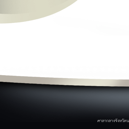
ย
ข่าวสาร
ผ
ข่าวประชาสัมพันธ์
ข่าวจาก facebook
ว
ข่าวสารศูนย์ดำรงค์ธรรม
ม
ข่าวการอบรม/สัมมนา
ป
ข่าวสมัครงาน
ข่าวประกาศจัดซื้อจัดจ้าง
ข่าวอาเซียน
ข่าวราชการ/คำสั่ง/ประกาศ
ค
หนังสือราชการจังหวัดนราธิวาส
บริการประชาชน
ขั้นตอนการบริการ
แบบฟอร์ม/เอกสารรายงาน
ระบบภายในจังหวัด
บริการประชาชน
ขั้นตอนการให้บริการ
ศาลากลางจังหวัดน