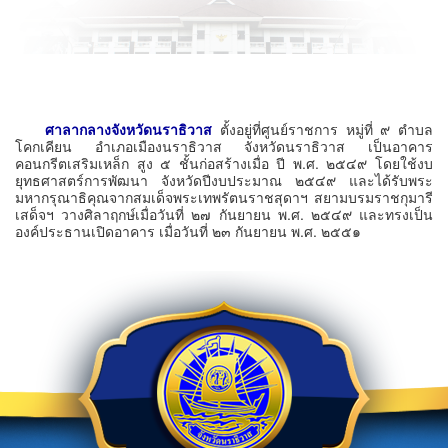
ศาลากลางจังหวัดนราธิวาส
ตั้งอยู่ที่ศูนย์ราชการ หมู่ที่ ๙ ตำบล
โคกเคียน อำเภอเมืองนราธิวาส จังหวัดนราธิวาส เป็นอาคาร
คอนกรีตเสริมเหล็ก สูง ๕ ชั้นก่อสร้างเมื่อ ปี พ.ศ. ๒๕๔๙ โดยใช้งบ
ยุทธศาสตร์การพัฒนา จังหวัดปีงบประมาณ ๒๕๔๙ และได้รับพระ
มหากรุณาธิคุณจากสมเด็จพระเทพรัตนราชสุดาฯ สยามบรมราชกุมารี
เสด็จฯ วางศิลาฤกษ์เมื่อวันที่ ๒๗ กันยายน พ.ศ. ๒๕๔๙ และทรงเป็น
องค์ประธานเปิดอาคาร เมื่อวันที่ ๒๓ กันยายน พ.ศ. ๒๕๕๑