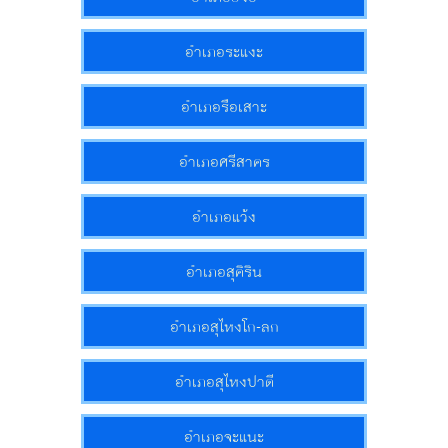
อำเภอระแงะ
อำเภอรือเสาะ
อำเภอศรีสาคร
อำเภอแว้ง
อำเภอสุคิริน
อำเภอสุไหงโก-ลก
อำเภอสุไหงปาดี
อำเภอจะแนะ