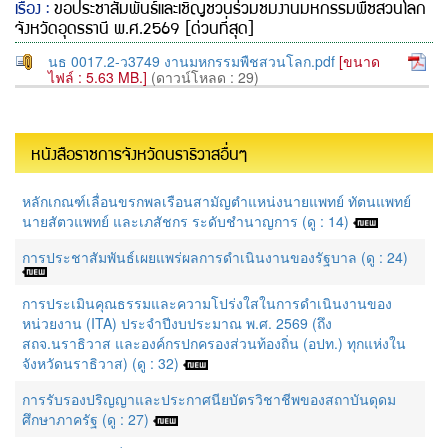
เรื่อง :
ขอประชาสัมพันธ์และเชิญชวนร่วมชมงานมหกรรมพืชสวนโลก
จังหวัดอุดรธานี พ.ศ.2569 [ด่วนที่สุด]
นธ 0017.2-ว3749 งานมหกรรมพืชสวนโลก.pdf
[ขนาด
ไฟล์ : 5.63 MB.]
(ดาวน์โหลด : 29)
หนังสือราชการจังหวัดนราธิวาสอื่นๆ
หลักเกณฑ์เลื่อนขรกพลเรือนสามัญตำแหน่งนายแพทย์ ทัตนแพทย์
นายสัตวแพทย์ และเภสัชกร ระดับชำนาญการ (ดู : 14)
การประชาสัมพันธ์เผยแพร่ผลการดำเนินงานของรัฐบาล (ดู : 24)
การประเมินคุณธรรมและความโปร่งใสในการดำเนินงานของ
หน่วยงาน (ITA) ประจำปีงบประมาณ พ.ศ. 2569 (ถึง
สถจ.นราธิวาส และองค์กรปกครองส่วนท้องถิ่น (อปท.) ทุกแห่งใน
จังหวัดนราธิวาส) (ดู : 32)
การรับรองปริญญาและประกาศนียบัตรวิชาชีพของสถาบันดุดม
ศึกษาภาครัฐ (ดู : 27)