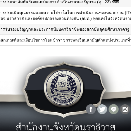
การประชาสัมพันธ์เผยแพร่ผลการดำเนินงานของรัฐบาล (ดู : 23)
บุคลากรหน่วยงาน
แผนงาน/โครงการสำคัญ
ทำเนียบผู้ว่าราชการจังหวัด
คำรับรอง/รายงานผลการปฏิบัติรราชการ
การประเมินคุณธรรมและความโปร่งใสในการดำเนินงานของหน่วยงาน (ITA)
ุทธศาสตร์จังหวัด
ถจ.นราธิวาส และองค์กรปกครองส่วนท้องถิ่น (อปท.) ทุกแห่งในจังหวัดนราธิ
การรับรองปริญญาและประกาศนียบัตรวิชาชีพของสถาบันดุดมศึกษาภาครัฐ (ด
ู้ว่าพบประชาชน
เอกสาร
กฏระเบียบ/ข้อบังคับ
ภาพกิจกรรม
หลักเกณฑ์และเงื่อนไขการโอนข้าราชการพลเรือนสามัญตำแหน่งประเภททั่ว
กฏกระทรวง/ประกาศ
ิดีโอ
พระราชบัญญัติ/พระราชกฤษฏีกา
ัลติมิเดีย
ระเบียบ
ฏิทินกิจกรรม
มาตราฐานต่างๆ
ปฏิทินกิจกรรมจังหวัด
คู่มือ/แนวทางการปฏิบัติ
ปฏิทินงานผู้บริหาร
มติคณะรัฐมนตรีที่เกี่ยวข้อง
โครงการอันเนื่องมาจากพระราชดำริ
รางวัลแห่งความภาคภูมิใจ
ลังความรู้
สายตรงผู้ว่า
ผลงานวิจัย/บทความ
คำถามที่พบบ่อย (FAQ)
กรณีศึกษา
แจ้งเรื่องร้องเรียน
ข้อมูลสถิติต่างๆ
แบบฟอร์มร้องเรียนร้องทุกข์
ข้อมูล GIS
แบบฟอร์มร้องเรียนการทุจริตของ
สำนักงานจังหวัดนราธิวาส
วารสาร
ภาครัฐ
ระบบติดตามเรื่องร้องเรียนด้วย