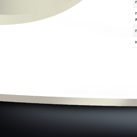
โครงสร้างจังหวัด
ย
ส
ข่าวสาร
ผ
ข่าวประชาสัมพันธ์
ข่าวจาก facebook
ว
ข่าวสารศูนย์ดำรงค์ธรรม
ม
ข่าวการอบรม/สัมมนา
ป
ข่าวสมัครงาน
ข่าวประกาศจัดซื้อจัดจ้าง
ข่าวอาเซียน
ข่าวราชการ/คำสั่ง/ประกาศ
ค
หนังสือราชการจังหวัดนราธิวาส
บริการประชาชน
ขั้นตอนการบริการ
แบบฟอร์ม/เอกสารรายงาน
ระบบภายในจังหวัด
บริการประชาชน