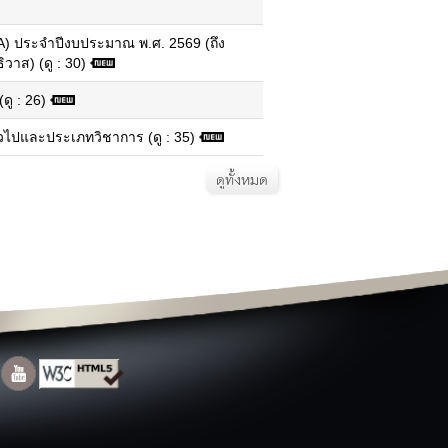
ปลอดภัย ICT
ยุทธศาสตร์
 ประจำปีงบประมาณ พ.ศ. 2569 (ถึง
แผนแม่บทและการปฏิบัติงาน
วาส) (ดู : 30)
ู : 26)
ท่องเที่ยวนราธิวาส
สถานที่ท่องเที่ยว
ไปและประเภทวิชาการ (ดู : 35)
ข้อมูลโรงแรม
ข้อมูลร้านอาหาร
ดูทั้งหมด
สินค้า OTOP
ประเพณี
ปฏิทินท่องเที่ยว
แพคเกจ/โปรแกรมการท่องเที่ยว
Top ข้อมูลที่มีผู้เข้าชมมากที่สุด
ตารางสถานที่ท่องเที่ยวจังหวัด
ติดต่อจังหวัด
ติดต่อจังหวัด
หมายเลขโทรศัพท์ภายใน
สำนักงาน
หมายเลขโทรศัพท์ฉุกเฉิน
กระดานสนทนา
แบบสำรวจความคิดเห็น