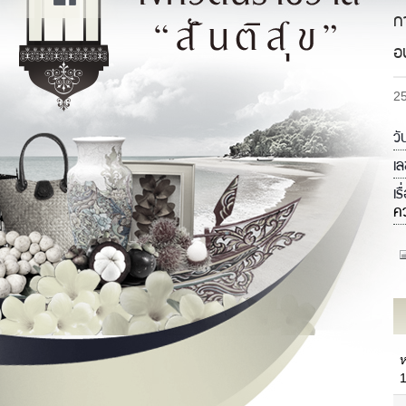
ก
อ
2
วั
เล
เร
คว
ประวัติความเป็นมาของจังหวัด
แ
ประวัติความเป็นมาของศาลากลาง
จังหวัด
ภ
ข้อมูลทั่วไปจังหวัด
วิสัยทัศน์/พันธกิจ
ป
ตราสัญลักษณ์/คำขวัญประจำจังหวัด