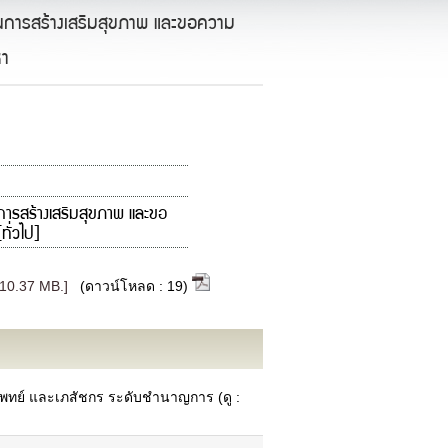
การสร้างเสริมสุขภาพ และขอความ
หา
รสร้างเสริมสุขภาพ และขอ
ทั่วไป]
 10.37 MB.]
(ดาวน์โหลด : 19)
ข้อมูลอำเภอในจังหวัด
แผนที่ภาพรวมของแต่ละอำเภอ
ข้อมูลพื้นฐานแต่ละอำเภอ
ข้อมูลด้านเทคโนโลยีสารสนเทศและการ
พทย์ และเภสัชกร ระดับชำนาญการ (ดู :
สื่อสาร (ICT)
นโยบายการจัดการด้าน ICT
นโยบายมาตรฐานการรักษาความ