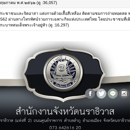
ุทธศาสตร์จังหวัด
พฤษภาคม พ.ศ.๒๕๖๒ (ดู :36,057)
ประชาชนและจิตอาสา แต่งกายด้วยเสื้อสีเหลือง ติดตามชมการถ่ายทอดสด 
ู้ว่าพบประชาชน
เอกสาร
2562 ผ่านทางโทรทัศน์รวมการเฉพาะกิจแห่งประเทศไทย โดยประชาชนที่เฝ้
กฏระเบียบ/ข้อบังคับ
ภาพกิจกรรม
ระบาทสมเด็จพระเจ้าอยู่หัว (ดู :16,297)
กฏกระทรวง/ประกาศ
ิดีโอ
พระราชบัญญัติ/พระราชกฤษฏีกา
ัลติมิเดีย
ระเบียบ
ฏิทินกิจกรรม
มาตราฐานต่างๆ
ปฏิทินกิจกรรมจังหวัด
คู่มือ/แนวทางการปฏิบัติ
ปฏิทินงานผู้บริหาร
มติคณะรัฐมนตรีที่เกี่ยวข้อง
โครงการอันเนื่องมาจากพระราชดำริ
รางวัลแห่งความภาคภูมิใจ
ลังความรู้
สายตรงผู้ว่า
ผลงานวิจัย/บทความ
คำถามที่พบบ่อย (FAQ)
กรณีศึกษา
แจ้งเรื่องร้องเรียน
ข้อมูลสถิติต่างๆ
แบบฟอร์มร้องเรียนร้องทุกข์
ข้อมูล GIS
แบบฟอร์มร้องเรียนการทุจริตของ
สำนักงานจังหวัดนราธิวาส
วารสาร
ภาครัฐ
ระบบติดตามเรื่องร้องเรียนด้วย
ราธิวาส (แห่งที่ 2) ถนนศูนย์ราชการ ตำบลลำภู อำเภอเมือง จังหวัดนราธิว
ตนเอง
073-642616-20