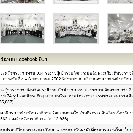
ข่าวจาก Facebook อื่นๆ
โรงครัวพระราชทาน 904 รองรับผู้เข้าร่วมกิจกรรมเฉลิมพระเกียรติพระราช
ระหว่างวันที่ 4 – 6 พฤษภาคม 2562 ที่ผ่านมา ณ บริเวณศาลากลางจังหวัดนร
คณะผู้บริหาร
ผนที่จังหวัด
รองผู้ว่าราชการจังหวัดนราธิวาส นำข้าราชการ ประชาชน จิตอาสา กว่า 2,
รู้จักผู้ว่าราชการจังหวัดฯ
เพลงประจำจังหวัด
สงฆ์ 74 รูป โดยมีพระภิกษุอุปสมบทใหม่ ตามโครงการบรรพชาอุปสมบทเฉลิมพ
คณะผู้บริหาร
ารกิจและหน้าที่ความรับผิดชอบ
:35,887)
หัวหน้าส่วนราชการ
ผลการเบิกจ่ายงบประมาณภายใต้แผน
ฝ่ายตุลาการ
ฏิบัติราชการ
พสกนิกรชาวจังหวัดนราธิวาส ร้อยรวมดวงใจ ร่วมกิจกรรมอันเกี่ยวเนื่องกั
ฝ่ายสภานิติบัญญัติ
ยุทธศาสตร์และการพัฒนา
2562 ของจังหวัดนราธิวาส (ดู :12,936)
บุคลากรหน่วยงาน
แผนงาน/โครงการสำคัญ
ทำเนียบผู้ว่าราชการจังหวัด
คำรับรอง/รายงานผลการปฏิบัติรราชการ
พระปรมาภิไธย พระนามาภิไธย และพระฐานันดรศักดิ์พระบรมวงศ์ใหม่ ในกา