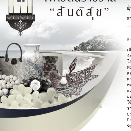
ผ
ร
8
เม
จั
โ
พ
สม
ศ
พุ
แล
ม
ใช
ร
บร
มี
ร