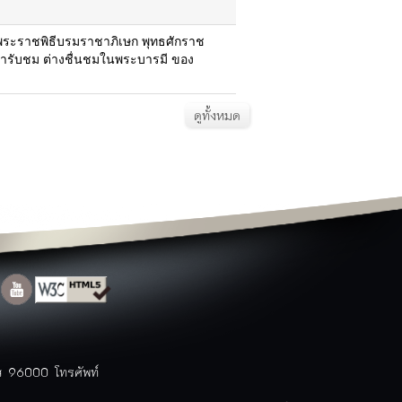
แผนแม่บทและการปฏิบัติงาน
พระราชพิธีบรมราชาภิเษก พุทธศักราช
ท่องเที่ยวนราธิวาส
ารับชม ต่างชื่นชมในพระบารมี ของ
สถานที่ท่องเที่ยว
ข้อมูลโรงแรม
ข้อมูลร้านอาหาร
ดูทั้งหมด
สินค้า OTOP
ประเพณี
ปฏิทินท่องเที่ยว
แพคเกจ/โปรแกรมการท่องเที่ยว
Top ข้อมูลที่มีผู้เข้าชมมากที่สุด
ตารางสถานที่ท่องเที่ยวจังหวัด
ติดต่อจังหวัด
ติดต่อจังหวัด
หมายเลขโทรศัพท์ภายใน
สำนักงาน
หมายเลขโทรศัพท์ฉุกเฉิน
กระดานสนทนา
แบบสำรวจความคิดเห็น
าส 96000 โทรศัพท์