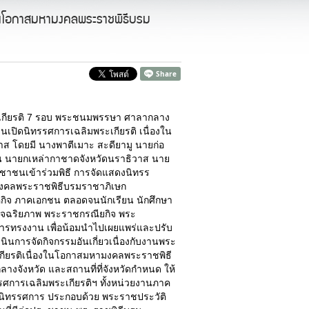
องในโอกาสมหามงคลพระราชพิธีบรม
มพระเกียรติ 7 รอบ พระชนมพรรษา ศาลากลาง
านเปิดนิทรรศการเฉลิมพระเกียรติ เนื่องใน
ส โดยมี นางพาตีเมาะ สะดียามู นายก่อ
ส็น นายกเหล่ากาชาดจังหวัดนราธิวาส นาย
ะชาชนเข้าร่วมพิธี การจัดแสดงนิทรร
หามงคลพระราชพิธีบรมราชาภิเษก
าหกิจ ภาคเอกชน ตลอดจนนักเรียน นักศึกษา
ะอัจฉริยภาพ พระราชกรณียกิจ พระ
การทรงงาน เพื่อน้อมนำไปเผยแพร่และปรับ
นินการจัดกิจกรรมอันเกี่ยวเนื่องกับงานพระ
กียรติเนื่องในโอกาสมหามงคลพระราชพิธี
างจังหวัด และสถานที่ที่จังหวัดกำหนด ให้
รรศการเฉลิมพระเกียรติฯ ทั้งหน่วยงานภาค
ดนิทรรศการ ประกอบด้วย พระราชประวัติ