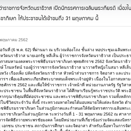
ู้ว่าราชการจังหวัดนราธิวาส เปิดนิทรรศการเฉลิมพระเกียรติ เนื่
าชาภิเษก ให้ประชาชนได้เข้าชมถึง 31 พฤษภาคม นี้
 พฤษภาคม 2562
ื่อวันที่ (6 พ.ค. 62) ที่ผ่านมา ณ บริเวณห้องโถง ชั้นล่าง หอประชุมเฉลิ
งหวัดนราธิวาส นายเอกรัฐ หลีเส็น ผู้ว่าราชการจังหวัดนราธิวาส เป็นประธ
อกาสมหามงคลพระราชพิธีบรมราชาภิเษก พุทธศักราช 2562 จังหวัดนราธิวา
งษ์ โกมลรัตน์ รองผู้ว่าราชการจังหวัดนราธิวาส นาวาตรีหญิงโนสมา หลีเ
หวัง เรืองเพ็ง ปลัดจังหวัดนราธิวาส หัวหน้าส่วนราชการ จิตอาสา และปร
การฯ เพื่อเฉลิมพระเกียรติพระบาทสมเด็จพระเจ้าอยู่หัว เนื่องในโอกาสม
ทธศักราช 2562 และเพื่อให้ข้าราชการ เจ้าหน้าที่ หน่วยงานภาครัฐ รัฐวิส
ะประชาชน ในพื้นที่จังหวัดนราธิวาส ได้ศึกษาเรียนรู้พระราชประวัติ พร
หากรุณาธิคุณที่มีต่อประชาชน และพระราชพิธีบรมราชาภิเษก รวมทั้งหลัก
้ในชีวิตประจำวัน ทั้งนี้ กระทรวงมหาดไทยได้มอบหมายให้แต่ละจังหวัด ดำเ
าชพิธีบรมราชาภิเษก ในส่วนภูมิภาคและกำหนดให้จัดนิทรรศการเฉลิมพระเ
มราชาภิเษกในส่วนภูมิภาค ระหว่างวันที่ 1 - 31 พฤษภาคม 2562 ณ ศาลากล
การจัดพิธีถวายพระพรชัยมงคล โดยมีหน่วยงานที่เกี่ยวข้องร่วมจัดแสดงนิท
ัฐ เอกชน ประชาชน สถาบันการศึกษา และจิตอาสา สำหรับเนื้อหาในการจั