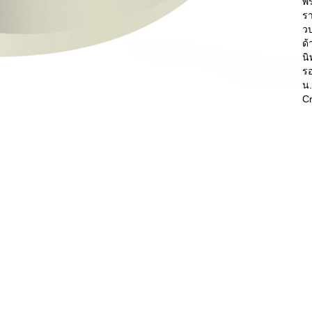
พ
ร
ว
ด้
นิ
ร
น.
C