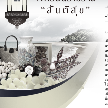
พ
พ
8
เม
น
พร
ตี
จ
นร
ข
น
สถ
ไว
พิ
เน
ตั
ถ