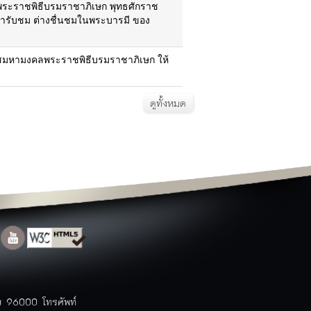
ยุทธศาสตร์
พระราชพิธีบรมราชาภิเษก พุทธศักราช
แผนแม่บทและการปฏิบัติงาน
ารับชม ต่างชื่นชมในพระบารมี ของ
ท่องเที่ยวนราธิวาส
กาสมหามงคลพระราชพิธีบรมราชาภิเษก ให้
สถานที่ท่องเที่ยว
ข้อมูลโรงแรม
ข้อมูลร้านอาหาร
ดูทั้งหมด
สินค้า OTOP
ประเพณี
ปฏิทินท่องเที่ยว
แพคเกจ/โปรแกรมการท่องเที่ยว
Top ข้อมูลที่มีผู้เข้าชมมากที่สุด
ตารางสถานที่ท่องเที่ยวจังหวัด
ติดต่อจังหวัด
ติดต่อจังหวัด
หมายเลขโทรศัพท์ภายใน
สำนักงาน
หมายเลขโทรศัพท์ฉุกเฉิน
กระดานสนทนา
แบบสำรวจความคิดเห็น
าส 96000 โทรศัพท์