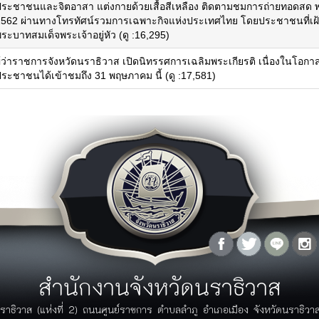
คำรับรอง/รายงานผลการปฏิบัติรราชการ
ประชาชนและจิตอาสา แต่งกายด้วยเสื้อสีเหลือง ติดตามชมการถ่ายทอดสด 
ุทธศาสตร์จังหวัด
2562 ผ่านทางโทรทัศน์รวมการเฉพาะกิจแห่งประเทศไทย โดยประชาชนที่เฝ้
ระบาทสมเด็จพระเจ้าอยู่หัว (ดู :16,295)
ู้ว่าพบประชาชน
เอกสาร
ผู้ว่าราชการจังหวัดนราธิวาส เปิดนิทรรศการเฉลิมพระเกียรติ เนื่องในโอ
กฏระเบียบ/ข้อบังคับ
ภาพกิจกรรม
ประชาชนได้เข้าชมถึง 31 พฤษภาคม นี้ (ดู :17,581)
กฏกระทรวง/ประกาศ
ิดีโอ
พระราชบัญญัติ/พระราชกฤษฏีกา
ัลติมิเดีย
ระเบียบ
ฏิทินกิจกรรม
มาตราฐานต่างๆ
ปฏิทินกิจกรรมจังหวัด
คู่มือ/แนวทางการปฏิบัติ
ปฏิทินงานผู้บริหาร
มติคณะรัฐมนตรีที่เกี่ยวข้อง
โครงการอันเนื่องมาจากพระราชดำริ
รางวัลแห่งความภาคภูมิใจ
ลังความรู้
สายตรงผู้ว่า
ผลงานวิจัย/บทความ
คำถามที่พบบ่อย (FAQ)
กรณีศึกษา
แจ้งเรื่องร้องเรียน
ข้อมูลสถิติต่างๆ
แบบฟอร์มร้องเรียนร้องทุกข์
ข้อมูล GIS
แบบฟอร์มร้องเรียนการทุจริตของ
สำนักงานจังหวัดนราธิวาส
วารสาร
ภาครัฐ
ระบบติดตามเรื่องร้องเรียนด้วย
ราธิวาส (แห่งที่ 2) ถนนศูนย์ราชการ ตำบลลำภู อำเภอเมือง จังหวัดนราธิว
ตนเอง