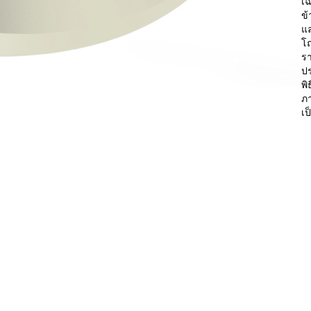
เ
ข้
แล
โ
รา
ปร
พิ
ภา
เป