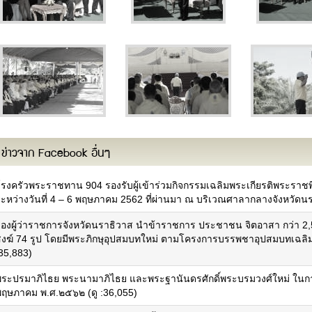
ข่าวจาก Facebook อื่นๆ
โรงครัวพระราชทาน 904 รองรับผู้เข้าร่วมกิจกรรมเฉลิมพระเกียรติพระราช
ระหว่างวันที่ 4 – 6 พฤษภาคม 2562 ที่ผ่านมา ณ บริเวณศาลากลางจังหวัดนร
คณะผู้บริหาร
ผนที่จังหวัด
รองผู้ว่าราชการจังหวัดนราธิวาส นำข้าราชการ ประชาชน จิตอาสา กว่า 2,
รู้จักผู้ว่าราชการจังหวัดฯ
เพลงประจำจังหวัด
สงฆ์ 74 รูป โดยมีพระภิกษุอุปสมบทใหม่ ตามโครงการบรรพชาอุปสมบทเฉลิมพ
คณะผู้บริหาร
ารกิจและหน้าที่ความรับผิดชอบ
:35,883)
หัวหน้าส่วนราชการ
ผลการเบิกจ่ายงบประมาณภายใต้แผน
ฝ่ายตุลาการ
ฏิบัติราชการ
พระปรมาภิไธย พระนามาภิไธย และพระฐานันดรศักดิ์พระบรมวงศ์ใหม่ ในกา
ฝ่ายสภานิติบัญญัติ
ยุทธศาสตร์และการพัฒนา
พฤษภาคม พ.ศ.๒๕๖๒ (ดู :36,055)
บุคลากรหน่วยงาน
แผนงาน/โครงการสำคัญ
ทำเนียบผู้ว่าราชการจังหวัด