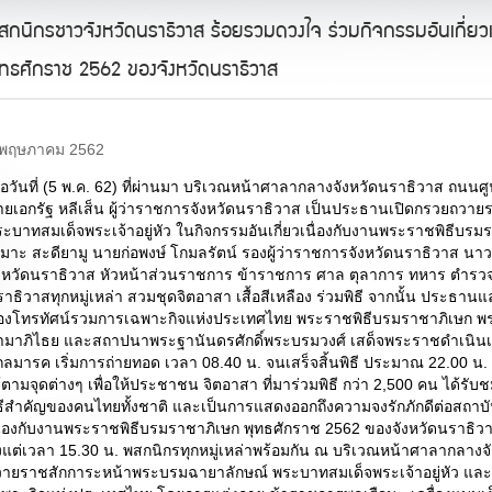
สกนิกรชาวจังหวัดนราธิวาส ร้อยรวมดวงใจ ร่วมกิจกรรมอันเกี่ยวเ
ุทธศักราช 2562 ของจังหวัดนราธิวาส
 พฤษภาคม 2562
ื่อวันที่ (5 พ.ค. 62) ที่ผ่านมา บริเวณหน้าศาลากลางจังหวัดนราธิวาส ถนน
ายเอกรัฐ หลีเส็น ผู้ว่าราชการจังหวัดนราธิวาส เป็นประธานเปิดกรวยถว
ะบาทสมเด็จพระเจ้าอยู่หัว ในกิจกรรมอันเกี่ยวเนื่องกับงานพระราชพิธีบร
เมาะ สะดียามู นายก่อพงษ์ โกมลรัตน์ รองผู้ว่าราชการจังหวัดนราธิวาส 
ังหวัดนราธิวาส หัวหน้าส่วนราชการ ข้าราชการ ศาล ตุลาการ ทหาร ตำรว
าธิวาสทุกหมู่เหล่า สวมชุดจิตอาสา เสื้อสีเหลือง ร่วมพิธี จากนั้น ประธานแ
องโทรทัศน์รวมการเฉพาะกิจแห่งประเทศไทย พระราชพิธีบรมราชาภิเษก พ
ามาภิไธย และสถาปนาพระฐานันดรศักดิ์พระบรมวงศ์ เสด็จพระราชดำเนิ
ลมารค เริ่มการถ่ายทอด เวลา 08.40 น. จนเสร็จสิ้นพิธี ประมาณ 22.00 น. โ
้ตามจุดต่างๆ เพื่อให้ประชาชน จิตอาสา ที่มาร่วมพิธี กว่า 2,500 คน ได้รั
ธีสำคัญของคนไทยทั้งชาติ และเป็นการแสดงออกถึงความจงรักภักดีต่อสถาบัน
ื่องกับงานพระราชพิธีบรมราชาภิเษก พุทธศักราช 2562 ของจังหวัดนราธิวาส 
้งแต่เวลา 15.30 น. พสกนิกรทุกหมู่เหล่าพร้อมกัน ณ บริเวณหน้าศาลากลางจัง
วายราชสักการะหน้าพระบรมฉายาลักษณ์ พระบาทสมเด็จพระเจ้าอยู่หัว แ