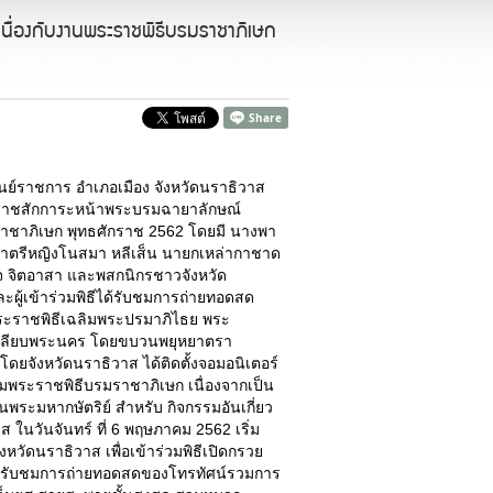
นื่องกับงานพระราชพิธีบรมราชาภิเษก
ศูนย์ราชการ อำเภอเมือง จังหวัดนราธิวาส
ายราชสักการะหน้าพระบรมฉายาลักษณ์
มราชาภิเษก พุทธศักราช 2562 โดยมี นางพา
นาวาตรีหญิงโนสมา หลีเส็น นายกเหล่ากาชาด
จ จิตอาสา และพสกนิกรชาวจังหวัด
ละผู้เข้าร่วมพิธีได้รับชมการถ่ายทอดสด
ระราชพิธีเฉลิมพระปรมาภิไธย พระ
นเลียบพระนคร โดยขบวนพยุหยาตรา
ดยจังหวัดนราธิวาส ได้ติดตั้งจอมอนิเตอร์
บชมพระราชพิธีบรมราชาภิเษก เนื่องจากเป็น
พระมหากษัตริย์ สำหรับ กิจกรรมอันเกี่ยว
ในวันจันทร์ ที่ 6 พฤษภาคม 2562 เริ่ม
หวัดนราธิวาส เพื่อเข้าร่วมพิธีเปิดกรวย
ละรับชมการถ่ายทอดสดของโทรทัศน์รวมการ