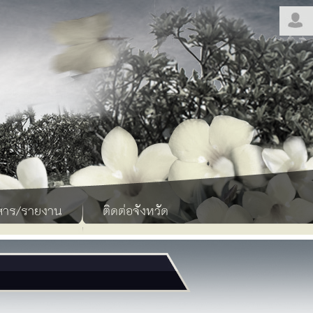
สาร/รายงาน
ติดต่อจังหวัด