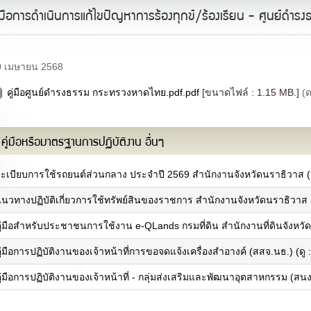
ู่มือการดำเนินการแก้ไขปัญหาการร้องทุกข์/ร้องเรียน - ศูนย์ด
0 เมษายน 2568
คู่มือศูนย์ดำรงธรรม กระทรวงหาดไทย.pdf.pdf
[ขนาดไฟล์ : 1.15 MB.]
(
คู่มือหรือมาตรฐานการปฏิบัติงาน อื่นๆ
ระเบียบการใช้รถยนต์ส่วนกลาง ประจำปี 2569 สำนักงานจังหวัดนราธิวาส (ด
นวทางปฏิบัติเกี่ยวการใช้ทรัพย์สินของราชการ สำนักงานจังหวัดนราธิวาส (
คณะผู้บริหาร
ผนที่จังหวัด
รู้จักผู้ว่าราชการจังหวัดฯ
เพลงประจำจังหวัด
ู่มือสำหรับประชาชนการใช้งาน e-QLands กรมที่ดิน สำนักงานที่ดินจังหวัด
คณะผู้บริหาร
ารกิจและหน้าที่ความรับผิดชอบ
หัวหน้าส่วนราชการ
ผลการเบิกจ่ายงบประมาณภายใต้แผน
ู่มือการปฏิบัติงานของเจ้าหน้าที่การขอจดแจ้งเครื่องสำอางค์ (สสจ.นธ.) (ดู 
ฝ่ายตุลาการ
ฏิบัติราชการ
ฝ่ายสภานิติบัญญัติ
ยุทธศาสตร์และการพัฒนา
ู่มือการปฏิบัติงานของเจ้าหน้าที่ - กลุ่มส่งเสริมและพัฒนาอุตสาหกรรม (สน
บุคลากรหน่วยงาน
แผนงาน/โครงการสำคัญ
ทำเนียบผู้ว่าราชการจังหวัด
คำรับรอง/รายงานผลการปฏิบัติรราชการ