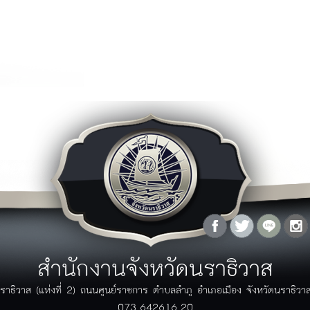
ุทธศาสตร์จังหวัด
ู้ว่าพบประชาชน
เอกสาร
กฏระเบียบ/ข้อบังคับ
ภาพกิจกรรม
กฏกระทรวง/ประกาศ
ิดีโอ
พระราชบัญญัติ/พระราชกฤษฏีกา
ัลติมิเดีย
ระเบียบ
ฏิทินกิจกรรม
มาตราฐานต่างๆ
ปฏิทินกิจกรรมจังหวัด
คู่มือ/แนวทางการปฏิบัติ
ปฏิทินงานผู้บริหาร
มติคณะรัฐมนตรีที่เกี่ยวข้อง
โครงการอันเนื่องมาจากพระราชดำริ
รางวัลแห่งความภาคภูมิใจ
ลังความรู้
สายตรงผู้ว่า
ผลงานวิจัย/บทความ
คำถามที่พบบ่อย (FAQ)
กรณีศึกษา
แจ้งเรื่องร้องเรียน
ข้อมูลสถิติต่างๆ
แบบฟอร์มร้องเรียนร้องทุกข์
ข้อมูล GIS
แบบฟอร์มร้องเรียนการทุจริตของ
สำนักงานจังหวัดนราธิวาส
วารสาร
ภาครัฐ
ระบบติดตามเรื่องร้องเรียนด้วย
ราธิวาส (แห่งที่ 2) ถนนศูนย์ราชการ ตำบลลำภู อำเภอเมือง จังหวัดนราธิว
ตนเอง
073-642616-20