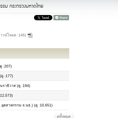
ำรงธรรม กระทรวงมหาดไทย
ดาวน์โหลด :145)
ู :207)
ดู :177)
ข้อมูลอำเภอในจังหวัด
แผนที่ภาพรวมของแต่ละอำเภอ
นราธิวาส (ดู :194)
ข้อมูลพื้นฐานแต่ละอำเภอ
ข้อมูลด้านเทคโนโลยีสารสนเทศและการ
สื่อสาร (ICT)
:12,573)
นโยบายการจัดการด้าน ICT
ง.อุตสาหกรรม จ.นธ.) (ดู :10,651)
นโยบายมาตรฐานการรักษาความ
ปลอดภัย ICT
ยุทธศาสตร์
ดูทั้งหมด