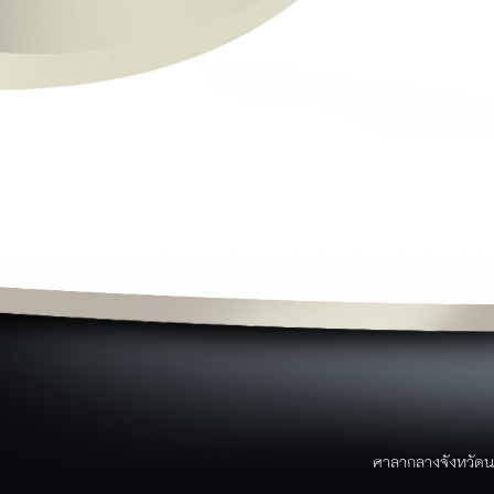
ย
ข่าวสาร
ผ
ข่าวประชาสัมพันธ์
ข่าวจาก facebook
ว
ข่าวสารศูนย์ดำรงค์ธรรม
ม
ข่าวการอบรม/สัมมนา
ป
ข่าวสมัครงาน
ข่าวประกาศจัดซื้อจัดจ้าง
ข่าวอาเซียน
ข่าวราชการ/คำสั่ง/ประกาศ
ค
หนังสือราชการจังหวัดนราธิวาส
บริการประชาชน
ขั้นตอนการบริการ
แบบฟอร์ม/เอกสารรายงาน
ระบบภายในจังหวัด
บริการประชาชน
ขั้นตอนการให้บริการ
ศาลากลางจังหวัดน