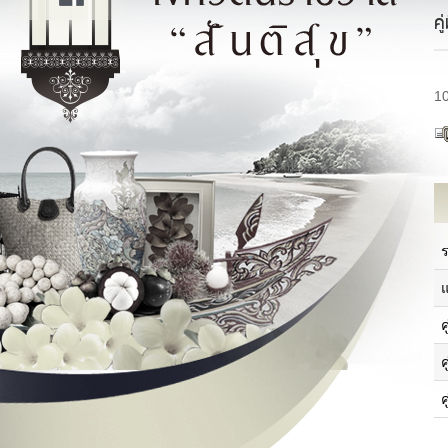
ค
1
แ
ประวัติความเป็นมาของจังหวัด
แ
ประวัติความเป็นมาของศาลากลาง
ค
จังหวัด
ภ
ข้อมูลทั่วไปจังหวัด
ค
วิสัยทัศน์/พันธกิจ
ป
ตราสัญลักษณ์/คำขวัญประจำจังหวัด
ค
โครงสร้างจังหวัด