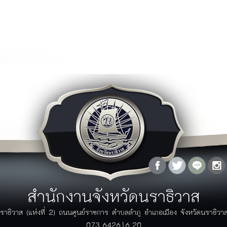
ุทธศาสตร์จังหวัด
ู้ว่าพบประชาชน
เอกสาร
กฏระเบียบ/ข้อบังคับ
ภาพกิจกรรม
กฏกระทรวง/ประกาศ
ิดีโอ
พระราชบัญญัติ/พระราชกฤษฏีกา
ัลติมิเดีย
ระเบียบ
ฏิทินกิจกรรม
มาตราฐานต่างๆ
ปฏิทินกิจกรรมจังหวัด
คู่มือ/แนวทางการปฏิบัติ
ปฏิทินงานผู้บริหาร
มติคณะรัฐมนตรีที่เกี่ยวข้อง
โครงการอันเนื่องมาจากพระราชดำริ
รางวัลแห่งความภาคภูมิใจ
ลังความรู้
สายตรงผู้ว่า
ผลงานวิจัย/บทความ
คำถามที่พบบ่อย (FAQ)
กรณีศึกษา
แจ้งเรื่องร้องเรียน
ข้อมูลสถิติต่างๆ
แบบฟอร์มร้องเรียนร้องทุกข์
ข้อมูล GIS
แบบฟอร์มร้องเรียนการทุจริตของ
สำนักงานจังหวัดนราธิวาส
วารสาร
ภาครัฐ
ระบบติดตามเรื่องร้องเรียนด้วย
ราธิวาส (แห่งที่ 2) ถนนศูนย์ราชการ ตำบลลำภู อำเภอเมือง จังหวัดนราธิว
ตนเอง
073-642616-20