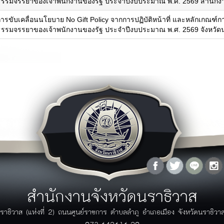
ธรรมจรรยาของเจ้าพนักงานของรัฐ ประจำปีงบประมาณ พ.ศ. 2569 สำนักงานจ
ุทธศาสตร์จังหวัด
ารขับเคลื่อนนโยบาย No Gift Policy จากการปฏิบัติหน้าที่ และหลักเกณฑ์ก
ธรรมจรรยาของเจ้าพนักงานของรัฐ ประจำปีงบประมาณ พ.ศ. 2569 จังหวัดนร
ู้ว่าพบประชาชน
เอกสาร
กฏระเบียบ/ข้อบังคับ
ภาพกิจกรรม
กฏกระทรวง/ประกาศ
ิดีโอ
พระราชบัญญัติ/พระราชกฤษฏีกา
ัลติมิเดีย
ระเบียบ
ฏิทินกิจกรรม
มาตราฐานต่างๆ
ปฏิทินกิจกรรมจังหวัด
คู่มือ/แนวทางการปฏิบัติ
ปฏิทินงานผู้บริหาร
มติคณะรัฐมนตรีที่เกี่ยวข้อง
โครงการอันเนื่องมาจากพระราชดำริ
รางวัลแห่งความภาคภูมิใจ
ลังความรู้
สายตรงผู้ว่า
ผลงานวิจัย/บทความ
คำถามที่พบบ่อย (FAQ)
กรณีศึกษา
แจ้งเรื่องร้องเรียน
ข้อมูลสถิติต่างๆ
แบบฟอร์มร้องเรียนร้องทุกข์
ข้อมูล GIS
แบบฟอร์มร้องเรียนการทุจริตของ
สำนักงานจังหวัดนราธิวาส
วารสาร
ภาครัฐ
ระบบติดตามเรื่องร้องเรียนด้วย
ราธิวาส (แห่งที่ 2) ถนนศูนย์ราชการ ตำบลลำภู อำเภอเมือง จังหวัดนราธิว
ตนเอง