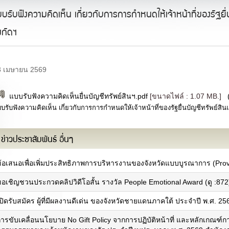
บบรับฟังความคิดเห็น เกี่ยวกับการการกำหนดให้เจ้าหน้าที่ของรัฐยื่
งกัดฯ
3 เมษายน 2569
แบบรับฟังความคิดเห็นยื่นบัญชีทรัพย์สินฯ.pdf
[ขนาดไฟล์ : 1.07 MB.]
(
บรับฟังความคิดเห็น เกี่ยวกับการการกำหนดให้เจ้าหน้าที่ของรัฐยื่นบัญชีทรัพย์สินแ
ข่าวประชาสัมพันธ์ อื่นๆ
คณะผู้บริหาร
ผนที่จังหวัด
รู้จักผู้ว่าราชการจังหวัดฯ
ข้อเสนอเพื่อเพิ่มประสิทธิภาพการบริหารงานของจังหวัดแบบบูรณาการ (Prov
เพลงประจำจังหวัด
คณะผู้บริหาร
ารกิจและหน้าที่ความรับผิดชอบ
หัวหน้าส่วนราชการ
ขอเชิญชวนประกวดคลิปวิดีโอสั้น รางวัล People Emotional Award (ดู :872
ผลการเบิกจ่ายงบประมาณภายใต้แผน
ฝ่ายตุลาการ
ฏิบัติราชการ
ปิดรับสมัคร ผู้ที่มีผลงานดีเด่น ของจังหวัดชายแดนภาคใต้ ประจำปี พ.ศ. 256
ฝ่ายสภานิติบัญญัติ
ยุทธศาสตร์และการพัฒนา
บุคลากรหน่วยงาน
แผนงาน/โครงการสำคัญ
ารขับเคลื่อนนโยบาย No Gift Policy จากการปฏิบัติหน้าที่ และหลักเกณฑ์ก
ทำเนียบผู้ว่าราชการจังหวัด
คำรับรอง/รายงานผลการปฏิบัติรราชการ