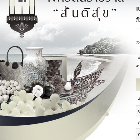
แ
สั
2
แบ
ประวัติความเป็นมาของจังหวัด
แ
ประวัติความเป็นมาของศาลากลาง
จังหวัด
ภ
ข้อมูลทั่วไปจังหวัด
วิสัยทัศน์/พันธกิจ
ป
เ
ตราสัญลักษณ์/คำขวัญประจำจังหวัด
โครงสร้างจังหวัด
ก