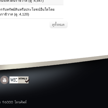
ังหวัดนราธิวาส (ดู :4,547)
แผนแม่บทและการปฏิบัติงาน
ารรับทรัพย์สินหรือประโยชน์อื่นใดโดย
าธิวาส (ดู :4,120)
ท่องเที่ยวนราธิวาส
สถานที่ท่องเที่ยว
ข้อมูลโรงแรม
ดูทั้งหมด
ข้อมูลร้านอาหาร
สินค้า OTOP
ประเพณี
ปฏิทินท่องเที่ยว
แพคเกจ/โปรแกรมการท่องเที่ยว
Top ข้อมูลที่มีผู้เข้าชมมากที่สุด
ตารางสถานที่ท่องเที่ยวจังหวัด
ติดต่อจังหวัด
ติดต่อจังหวัด
หมายเลขโทรศัพท์ภายใน
สำนักงาน
หมายเลขโทรศัพท์ฉุกเฉิน
กระดานสนทนา
แบบสำรวจความคิดเห็น
าส 96000 โทรศัพท์