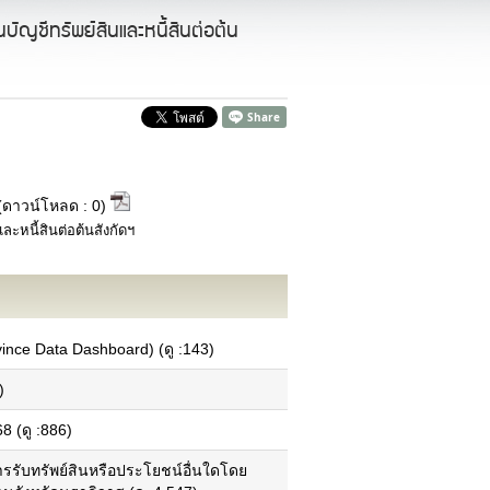
นบัญชีทรัพย์สินและหนี้สินต่อต้น
ดาวน์โหลด : 0)
ละหนี้สินต่อต้นสังกัดฯ
ข้อมูลอำเภอในจังหวัด
แผนที่ภาพรวมของแต่ละอำเภอ
ince Data Dashboard) (ดู :143)
ข้อมูลพื้นฐานแต่ละอำเภอ
ข้อมูลด้านเทคโนโลยีสารสนเทศและการ
)
สื่อสาร (ICT)
นโยบายการจัดการด้าน ICT
8 (ดู :886)
นโยบายมาตรฐานการรักษาความ
ปลอดภัย ICT
ารรับทรัพย์สินหรือประโยชน์อื่นใดโดย
ยุทธศาสตร์