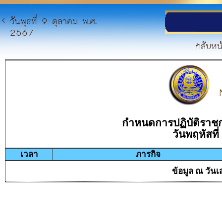
วันพุธที่ 9 ตุลาคม พ.ศ.
2567
กลับหน
กำหนดการปฏิบัติราชก
วันพฤหัสที
เวลา
ภารกิจ
ข้อมูล ณ วันเส