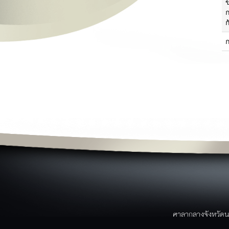
ย
ข่าวสาร
ผ
ข่าวประชาสัมพันธ์
ข่าวจาก facebook
ว
ข่าวสารศูนย์ดำรงค์ธรรม
ม
ข่าวการอบรม/สัมมนา
ป
ข่าวสมัครงาน
ข่าวประกาศจัดซื้อจัดจ้าง
ข่าวอาเซียน
ข่าวราชการ/คำสั่ง/ประกาศ
ค
หนังสือราชการจังหวัดนราธิวาส
บริการประชาชน
ขั้นตอนการบริการ
แบบฟอร์ม/เอกสารรายงาน
ระบบภายในจังหวัด
บริการประชาชน
ขั้นตอนการให้บริการ
ศาลากลางจังหวัดน