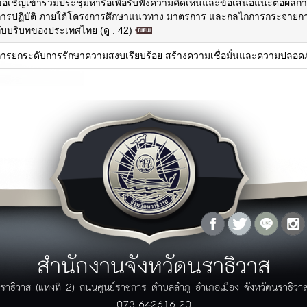
ขอเชิญเข้าร่วมประชุมหารือเพื่อรับฟังความคิดเห็นและข้อเสนอแนะต่อผลก
ุทธศาสตร์จังหวัด
การปฏิบัติ ภายใต้โครงการศึกษาแนวทาง มาตรการ และกลไกการกระจายการ
กับบริบทของประเทศไทย (ดู : 42)
ู้ว่าพบประชาชน
เอกสาร
กฏระเบียบ/ข้อบังคับ
ภาพกิจกรรม
การยกระดับการรักษาความสงบเรียบร้อย สร้างความเชื่อมั่นและความปลอดภ
กฏกระทรวง/ประกาศ
ิดีโอ
พระราชบัญญัติ/พระราชกฤษฏีกา
ัลติมิเดีย
ระเบียบ
ฏิทินกิจกรรม
มาตราฐานต่างๆ
ปฏิทินกิจกรรมจังหวัด
คู่มือ/แนวทางการปฏิบัติ
ปฏิทินงานผู้บริหาร
มติคณะรัฐมนตรีที่เกี่ยวข้อง
โครงการอันเนื่องมาจากพระราชดำริ
รางวัลแห่งความภาคภูมิใจ
ลังความรู้
สายตรงผู้ว่า
ผลงานวิจัย/บทความ
คำถามที่พบบ่อย (FAQ)
กรณีศึกษา
แจ้งเรื่องร้องเรียน
ข้อมูลสถิติต่างๆ
แบบฟอร์มร้องเรียนร้องทุกข์
ข้อมูล GIS
แบบฟอร์มร้องเรียนการทุจริตของ
สำนักงานจังหวัดนราธิวาส
วารสาร
ภาครัฐ
ระบบติดตามเรื่องร้องเรียนด้วย
ราธิวาส (แห่งที่ 2) ถนนศูนย์ราชการ ตำบลลำภู อำเภอเมือง จังหวัดนราธิว
ตนเอง
073-642616-20