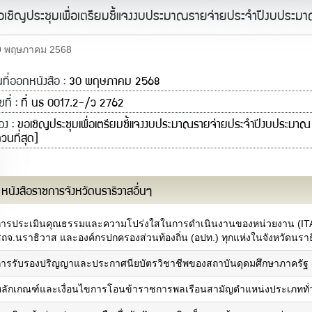
อเชิญประชุมเพื่อเตรียมชี้แจงงบประมาณรายจ่ายประจำปีงบประมา
0 พฤษภาคม 2568
นที่ออกหนังสือ :
30 พฤษภาคม 2568
ขที่ :
ที่ นธ 0017.2-/ว 2762
ื่อง :
ขอเชิญประชุมเพื่อเตรียมชี้แจงงบประมาณรายจ่ายประจำปีงบประมาณ
่วนที่สุด]
หนังสือราชการจังหวัดนราธิวาสอื่นๆ
คณะผู้บริหาร
ผนที่จังหวัด
รู้จักผู้ว่าราชการจังหวัดฯ
เพลงประจำจังหวัด
การประเมินคุณธรรมและความโปร่งใสในการดำเนินงานของหน่วยงาน (ITA)
คณะผู้บริหาร
ารกิจและหน้าที่ความรับผิดชอบ
ถจ.นราธิวาส และองค์กรปกครองส่วนท้องถิ่น (อปท.) ทุกแห่งในจังหวัดนราธิ
หัวหน้าส่วนราชการ
ผลการเบิกจ่ายงบประมาณภายใต้แผน
ฝ่ายตุลาการ
ฏิบัติราชการ
การรับรองปริญญาและประกาศนียบัตรวิชาชีพของสถาบันดุดมศึกษาภาครัฐ (ด
ฝ่ายสภานิติบัญญัติ
ยุทธศาสตร์และการพัฒนา
บุคลากรหน่วยงาน
หลักเกณฑ์และเงื่อนไขการโอนข้าราชการพลเรือนสามัญตำแหน่งประเภททั่ว
แผนงาน/โครงการสำคัญ
ทำเนียบผู้ว่าราชการจังหวัด
คำรับรอง/รายงานผลการปฏิบัติรราชการ