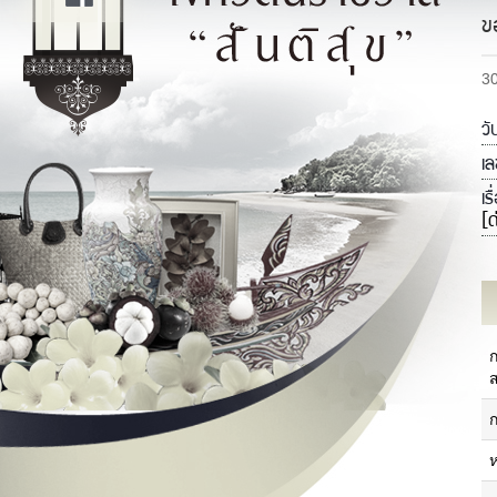
ข
3
วั
เล
เร
[ด
ประวัติความเป็นมาของจังหวัด
แ
ประวัติความเป็นมาของศาลากลาง
จังหวัด
ภ
ส
ข้อมูลทั่วไปจังหวัด
วิสัยทัศน์/พันธกิจ
ป
ตราสัญลักษณ์/คำขวัญประจำจังหวัด
โครงสร้างจังหวัด